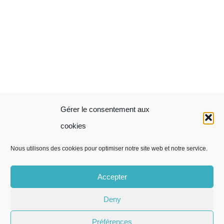
Gérer le consentement aux
cookies
Nous utilisons des cookies pour optimiser notre site web et notre service.
Accepter
© Copyright -
2026 | Cabinet Christelle Cardon |
Mentions
légales
|
Code de déontologie
|
Politique de confidentialité
|
Deny
Conditions générales de vente
|
Accès Patient
|
Accès
Préférences